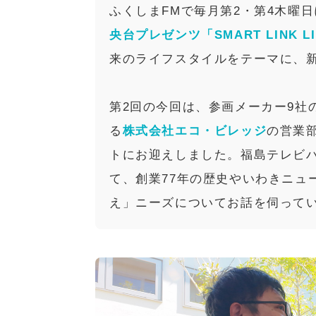
ふくしまFMで毎月第2・第4木曜
央台プレゼンツ「SMART LINK L
来のライフスタイルをテーマに、
第2回の今回は、参画メーカー9社
る
株式会社エコ・ビレッジ
の営業部
トにお迎えしました。福島テレビハ
て、創業77年の歴史やいわきニュ
え」ニーズについてお話を伺って