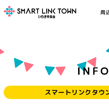
周
SMART LINK
TOWN IWAKI – ス
マートリンクタウ
ンいわき中央台 –
INF
スマートリンクタウ